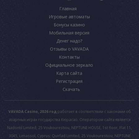
Главная
Игровые автоматы
Бонусы казино
Мобильная версия
Денег надо?
Отзывы о VAVADA
Контакты
Официальное зеркало
Карта сайта
Регистрация
Скачать
VAVADA Casino, 2026 год
работает в соответствии с законами об
азартных играх государства Кюрасао. Оператором сайта является
Nadontil Limited, 25 Voukourestiou, NEPTUNE HOUSE, 1st floor, Flat 11,
3045, Limassol, Cyprus; Quirfad Limited, 25 Voukourestiou, NEPTUNE