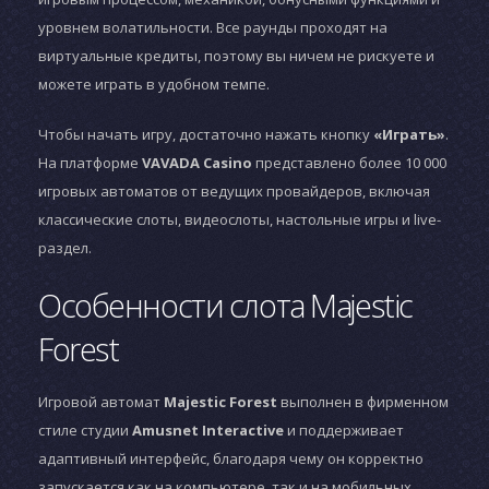
уровнем волатильности. Все раунды проходят на
виртуальные кредиты, поэтому вы ничем не рискуете и
можете играть в удобном темпе.
Чтобы начать игру, достаточно нажать кнопку
«Играть»
.
На платформе
VAVADA Casino
представлено более 10 000
игровых автоматов от ведущих провайдеров, включая
классические слоты, видеослоты, настольные игры и live-
раздел.
Особенности слота Majestic
Forest
Игровой автомат
Majestic Forest
выполнен в фирменном
стиле студии
Amusnet Interactive
и поддерживает
адаптивный интерфейс, благодаря чему он корректно
запускается как на компьютере, так и на мобильных