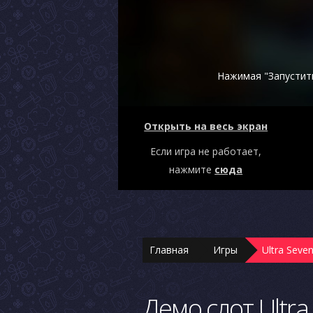
Нажимая "Запустить
Открыть на весь экран
Если игра не работает,
нажмите
сюда
Главная
Игры
Ultra Seve
Демо слот Ultra