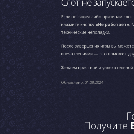
Слот не запускает
Если по каким-либо причинам сло
нажмите кнопку
«Не работает»
. 
технические неполадки.
После завершения игры вы можете
впечатлениями — это поможет дру
Желаем приятной и увлекательной 
Обновлено:
01.09.2024
Г
Получите