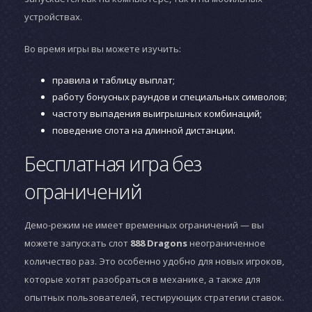
устройствах.
Во время игры вы можете изучить:
правила и таблицу выплат;
работу бонусных раундов и специальных символов;
частоту выпадения выигрышных комбинаций;
поведение слота на длинной дистанции.
Бесплатная игра без
ограничений
Демо-режим не имеет временных ограничений — вы
можете запускать слот
888 Dragons
неограниченное
количество раз. Это особенно удобно для новых игроков,
которые хотят разобраться в механике, а также для
опытных пользователей, тестирующих стратегии ставок.