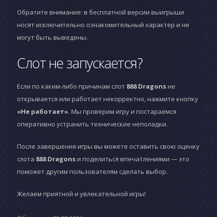
Обратите внимание: в бесплатной версии выигрыши
носят исключительно ознакомительный характер и не
могут быть выведены.
Слот не запускается?
Если по каким-либо причинам слот
888 Dragons
не
открывается или работает некорректно, нажмите кнопку
«Не работает»
. Мы проверим игру и постараемся
оперативно устранить технические неполадки.
После завершения игры вы можете оставить свою оценку
слота
888 Dragons
и поделиться впечатлениями — это
поможет другим пользователям сделать выбор.
Желаем приятной и увлекательной игры!