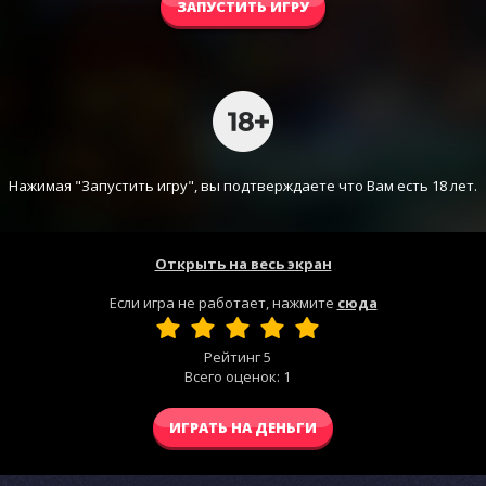
ЗАПУСТИТЬ ИГРУ
Нажимая "Запустить игру", вы подтверждаете что Вам есть 18 лет.
Открыть на весь экран
Если игра не работает, нажмите
сюда
Рейтинг
5
Всего оценок:
1
ИГРАТЬ НА ДЕНЬГИ