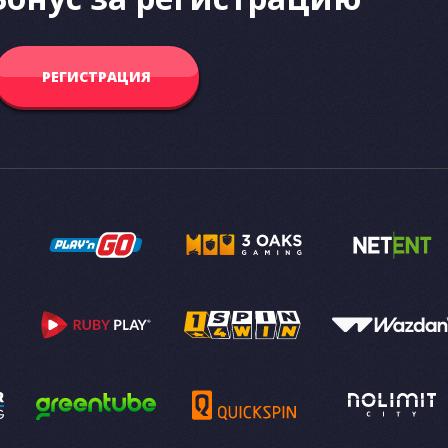
РЕГИСТРАЦИЯ