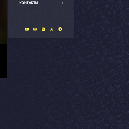
КОНТАКТЫ