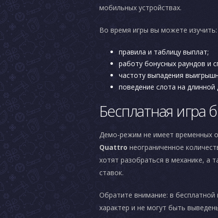
мобильных устройствах.
Во время игры вы можете изучить:
правила и таблицу выплат;
работу бонусных раундов и 
частоту выпадения выигрышн
поведение слота на длинной 
Бесплатная игра 
Демо-режим не имеет временных о
Quattro
неограниченное количеств
хотят разобраться в механике, а 
ставок.
Обратите внимание: в бесплатной
характер и не могут быть выведен