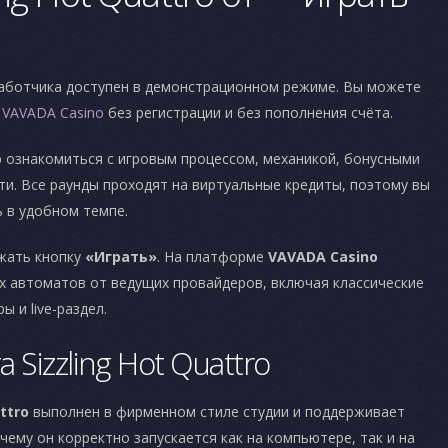
аботчика
доступен в демонстрационном режиме. Вы можете
е
VAVADA Casino
без регистрации и без пополнения счёта.
 ознакомиться с игровым процессом, механикой, бонусными
и. Все раунды проходят на виртуальные кредиты, поэтому вы
ь в удобном темпе.
ажать кнопку
«Играть»
. На платформе
VAVADA Casino
х автоматов от ведущих провайдеров, включая классические
 и live-раздел.
Sizzling Hot Quattro
ttro
выполнен в фирменном стиле студии
и поддерживает
чему он корректно запускается как на компьютере, так и на