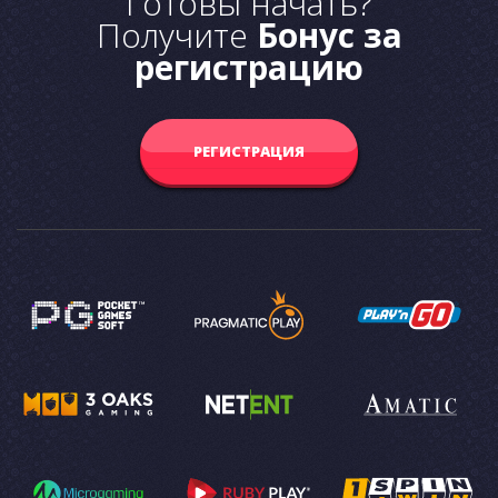
Готовы начать?
Получите
Бонус за
регистрацию
РЕГИСТРАЦИЯ