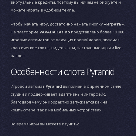
виртуальные кредиты, поэтому вы ничем не рискуете и
можете играть в удобном темпе.
Чтобы начать игру, достаточно нажать кнопку
«Играть»
.
На платформе
VAVADA Casino
представлено более 10 000
игровых автоматов от ведущих провайдеров, включая
классические слоты, видеослоты, настольные игры и live-
раздел.
Особенности слота Pyramid
Игровой автомат
Pyramid
выполнен в фирменном стиле
студии
и поддерживает адаптивный интерфейс,
благодаря чему он корректно запускается как на
компьютере, так и на мобильных устройствах.
Во время игры вы можете изучить: