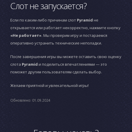
Слот не запускается?
Если по каким-либо причинам слот
Pyramid
не
открывается или работает некорректно, нажмите кнопку
«Не работает»
. Мы проверим игру и постараемся
оперативно устранить технические неполадки.
После завершения игры вы можете оставить свою оценку
слота
Pyramid
и поделиться впечатлениями — это
поможет другим пользователям сделать выбор.
Желаем приятной и увлекательной игры!
Обновлено:
01.09.2024