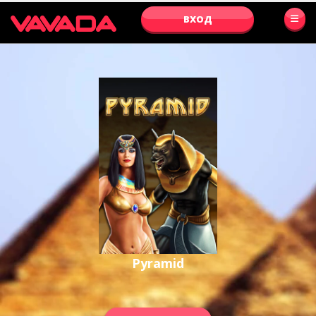
ВХОД
Pyramid