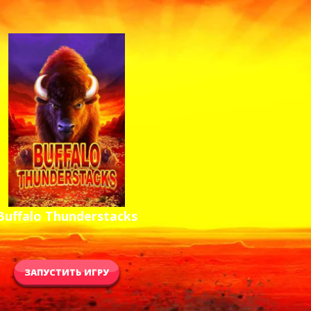
Buffalo Thunderstacks
ЗАПУСТИТЬ ИГРУ