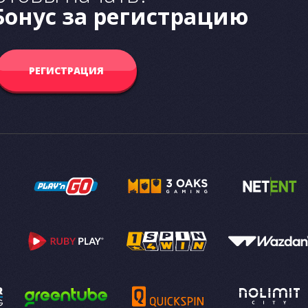
Бонус за регистрацию
РЕГИСТРАЦИЯ