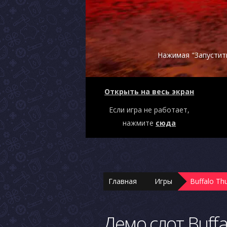
Нажимая "Запустить
Открыть на весь экран
Если игра не работает,
нажмите
сюда
Главная
Игры
Buffalo Th
Демо слот Buffa