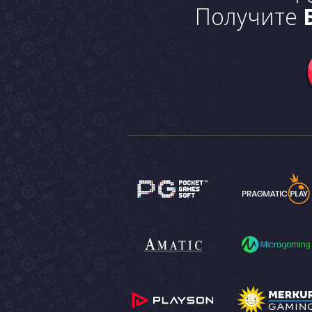
Получите