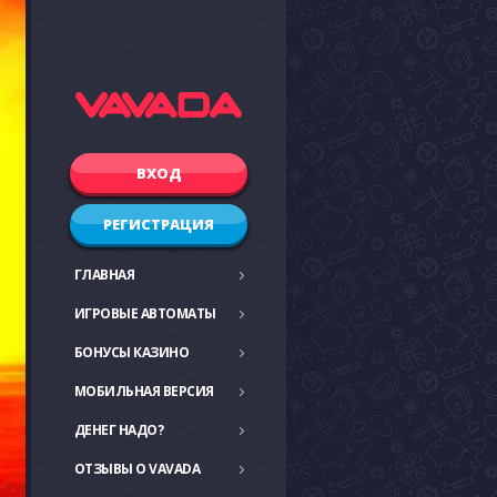
ВХОД
РЕГИСТРАЦИЯ
ГЛАВНАЯ
ИГРОВЫЕ АВТОМАТЫ
БОНУСЫ КАЗИНО
МОБИЛЬНАЯ ВЕРСИЯ
ДЕНЕГ НАДО?
ОТЗЫВЫ О VAVADA