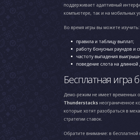
поддерживает адаптивный интерфей
компьютере, так и на мобильных у
Во время игры вы можете изучить:
правила и таблицу выплат;
работу бонусных раундов и 
частоту выпадения выигрышн
поведение слота на длинной 
Бесплатная игра 
Демо-режим не имеет временных о
Thunderstacks
неограниченное ко
которые хотят разобраться в меха
стратегии ставок.
Обратите внимание: в бесплатной