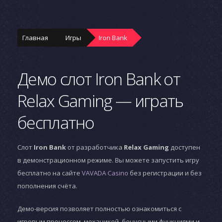
Главная
Игры
Iron Bank
Демо слот Iron Bank от
Relax Gaming — играть
бесплатно
Слот
Iron Bank
от разработчика
Relax Gaming
доступен
в демонстрационном режиме. Вы можете запустить игру
бесплатно на сайте
VAVADA Casino
без регистрации и без
пополнения счёта.
Демо-версия позволяет полностью ознакомиться с
игровым процессом, механикой, бонусными функциями и