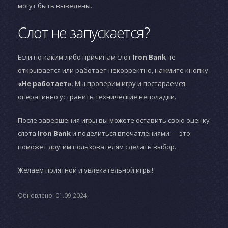
могут быть выведены.
Слот не запускается?
Если по каким-либо причинам слот
Iron Bank
не
открывается или работает некорректно, нажмите кнопку
«Не работает»
. Мы проверим игру и постараемся
оперативно устранить технические неполадки.
После завершения игры вы можете оставить свою оценку
слота
Iron Bank
и поделиться впечатлениями — это
поможет другим пользователям сделать выбор.
Желаем приятной и увлекательной игры!
Обновлено:
01.09.2024