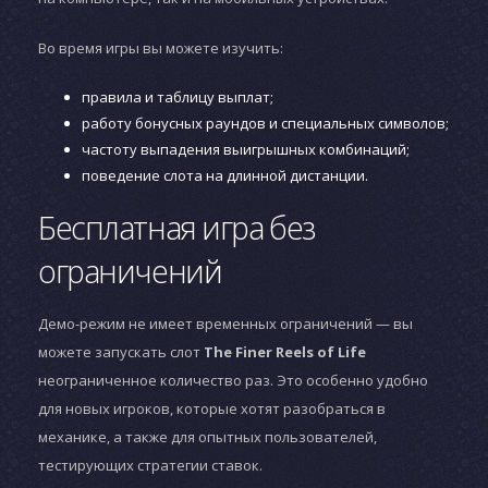
Во время игры вы можете изучить:
правила и таблицу выплат;
работу бонусных раундов и специальных символов;
частоту выпадения выигрышных комбинаций;
поведение слота на длинной дистанции.
Бесплатная игра без
ограничений
Демо-режим не имеет временных ограничений — вы
можете запускать слот
The Finer Reels of Life
неограниченное количество раз. Это особенно удобно
для новых игроков, которые хотят разобраться в
механике, а также для опытных пользователей,
тестирующих стратегии ставок.