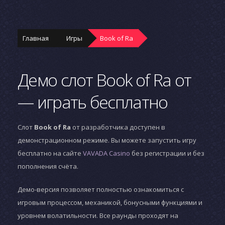
Главная
Игры
Book of Ra
Демо слот Book of Ra от
— играть бесплатно
Слот
Book of Ra
от разработчика
доступен в
демонстрационном режиме. Вы можете запустить игру
бесплатно на сайте
VAVADA Casino
без регистрации и без
пополнения счёта.
Демо-версия позволяет полностью ознакомиться с
игровым процессом, механикой, бонусными функциями и
уровнем волатильности. Все раунды проходят на