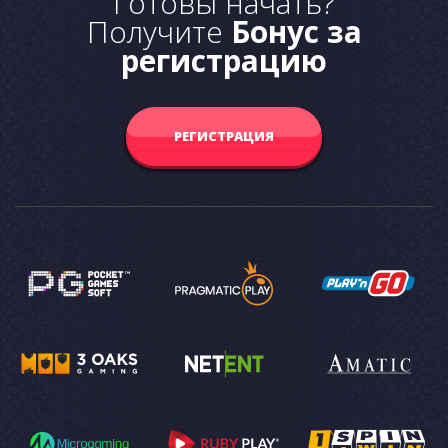
Готовы начать?
Получите
Бонус за
регистрацию
РЕГИСТРАЦИЯ