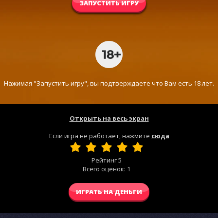
ЗАПУСТИТЬ ИГРУ
Нажимая "Запустить игру", вы подтверждаете что Вам есть 18 лет.
Открыть на весь экран
Если игра не работает, нажмите
сюда
Рейтинг
5
Всего оценок:
1
ИГРАТЬ НА ДЕНЬГИ