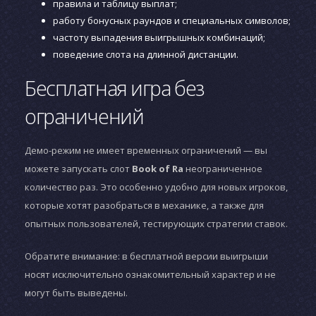
правила и таблицу выплат;
работу бонусных раундов и специальных символов;
частоту выпадения выигрышных комбинаций;
поведение слота на длинной дистанции.
Бесплатная игра без
ограничений
Демо-режим не имеет временных ограничений — вы
можете запускать слот
Book of Ra
неограниченное
количество раз. Это особенно удобно для новых игроков,
которые хотят разобраться в механике, а также для
опытных пользователей, тестирующих стратегии ставок.
Обратите внимание: в бесплатной версии выигрыши
носят исключительно ознакомительный характер и не
могут быть выведены.