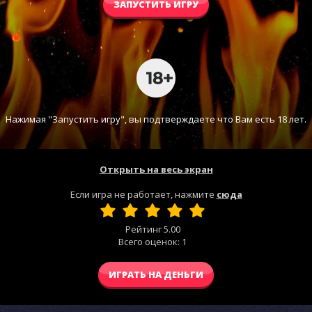
ЗАПУСТИТЬ ИГРУ
Нажимая "Запустить игру", вы подтверждаете что Вам есть 18 лет.
Открыть на весь экран
Если игра не работает, нажмите
сюда
Рейтинг
5.00
Всего оценок:
1
ИГРАТЬ НА ДЕНЬГИ