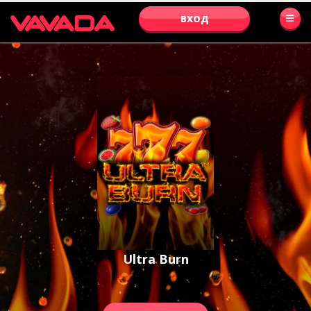
ВХОД
Ultra Burn