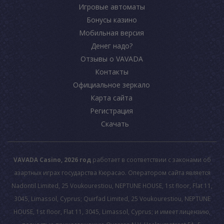
Игровые автоматы
Бонусы казино
Мобильная версия
Денег надо?
Отзывы о VAVADA
Контакты
Официальное зеркало
Карта сайта
Регистрация
Скачать
VAVADA Casino, 2026 год
работает в соответствии с законами об
азартных играх государства Кюрасао. Оператором сайта является
Nadontil Limited, 25 Voukourestiou, NEPTUNE HOUSE, 1st floor, Flat 11,
3045, Limassol, Cyprus; Quirfad Limited, 25 Voukourestiou, NEPTUNE
HOUSE, 1st floor, Flat 11, 3045, Limassol, Cyprus; и имеет лицензию,