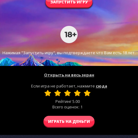
ЗАПУСТИТЬ ИГРУ
Нажимая "Запустить игру", вы подтверждаете что Вам есть 18 лет.
Открыть на весь экран
Если игра не работает, нажмите
сюда
Рейтинг
5.00
Всего оценок:
1
ИГРАТЬ НА ДЕНЬГИ