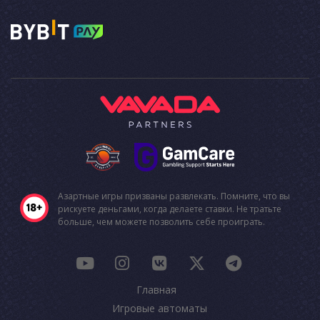
Азартные игры призваны развлекать. Помните, что вы
рискуете деньгами, когда делаете ставки. Не тратьте
больше, чем можете позволить себе проиграть.
Главная
Игровые автоматы