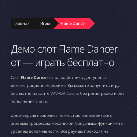
Главная
Игры
Flame Dancer
Демо слот Flame Dancer
от — играть бесплатно
Слот
Flame Dancer
от разработчика
доступен в
демонстрационном режиме. Вы можете запустить игру
бесплатно на сайте
VAVADA Casino
без регистрации и без
пополнения счёта.
Демо-версия позволяет полностью ознакомиться с
игровым процессом, механикой, бонусными функциями и
уровнем волатильности. Все раунды проходят на