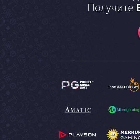
Получите