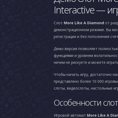
Interactive — и
Слот
More Like A Diamond
от раз
демонстрационном режиме. Вы мож
регистрации и без пополнения счёт
Демо-версия позволяет полностью
функциями и уровнем волатильност
ничем не рискуете и можете играт
Чтобы начать игру, достаточно н
представлено более 10 000 игровы
слоты, видеослоты, настольные игры
Особенности слот
Игровой автомат
More Like A Di