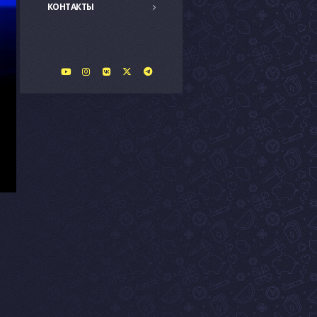
КОНТАКТЫ