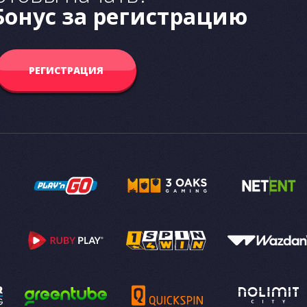
Бонус за регистрацию
РЕГИСТРАЦИЯ