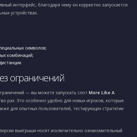
вный интерфейс, благодаря чему он корректно запускается
ьных устройствах.
специальных символов;
ых комбинаций;
дистанции.
без ограничений
граничений — вы можете запускать слот
More Like A
во раз. Это особенно удобно для новых игроков, которые
также для опытных пользователей, тестирующих стратегии
 версии выигрыши носят исключительно ознакомительный