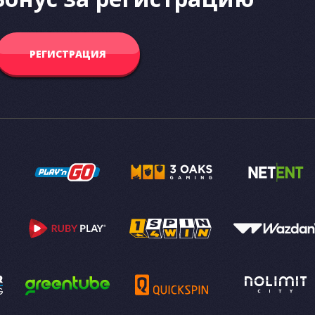
РЕГИСТРАЦИЯ