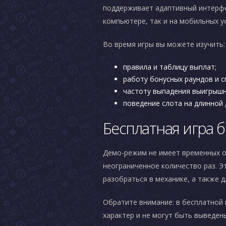
поддерживает адаптивный интерфей
компьютере, так и на мобильных у
Во время игры вы можете изучить:
правила и таблицу выплат;
работу бонусных раундов и 
частоту выпадения выигрышн
поведение слота на длинной 
Бесплатная игра 
Демо-режим не имеет временных о
неограниченное количество раз. Э
разобраться в механике, а также 
Обратите внимание: в бесплатной
характер и не могут быть выведен