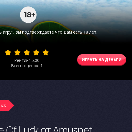
 игру", вы подтверждаете что Вам есть 18 лет.
ИГРАТЬ НА ДЕНЬГИ
Рейтинг
5.00
Всего оценок:
1
uck
 Of Luck от Amusnet