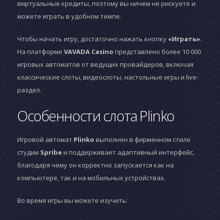
виртуальные кредиты, поэтому вы ничем не рискуете и
можете играть в удобном темпе.
Чтобы начать игру, достаточно нажать кнопку
«Играть»
.
На платформе
VAVADA Casino
представлено более 10 000
игровых автоматов от ведущих провайдеров, включая
классические слоты, видеослоты, настольные игры и live-
раздел.
Особенности слота Plinko
Игровой автомат
Plinko
выполнен в фирменном стиле
студии
Spribe
и поддерживает адаптивный интерфейс,
благодаря чему он корректно запускается как на
компьютере, так и на мобильных устройствах.
Во время игры вы можете изучить: