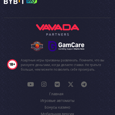
Азартные игры призваны развлекать. Помните, что вы
рискуете деньгами, когда делаете ставки. Не тратьте
больше, чем можете позволить себе проиграть.
Главная
Игровые автоматы
Бонусы казино
Мобильная версия