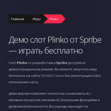
Главная
Игры
Plinko
Демо слот Plinko от Spribe
— играть бесплатно
Слот
Plinko
от разработчика
Spribe
доступен в
демонстрационном режиме. Вы можете запустить игру
бесплатно на сайте
VAVADA Casino
без регистрации и без
пополнения счёта.
Демо-версия позволяет полностью ознакомиться с
игровым процессом, механикой, бонусными функциями и
уровнем волатильности. Все раунды проходят на