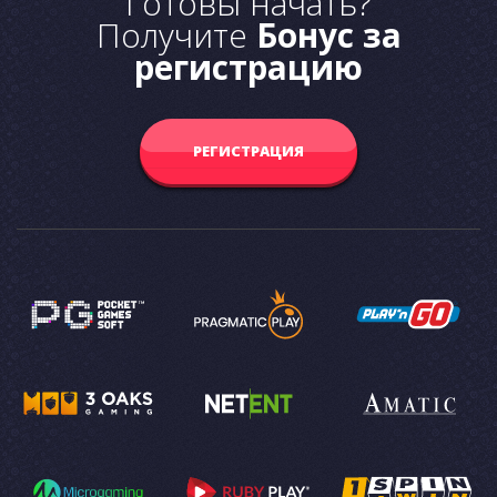
Готовы начать?
Получите
Бонус за
регистрацию
РЕГИСТРАЦИЯ