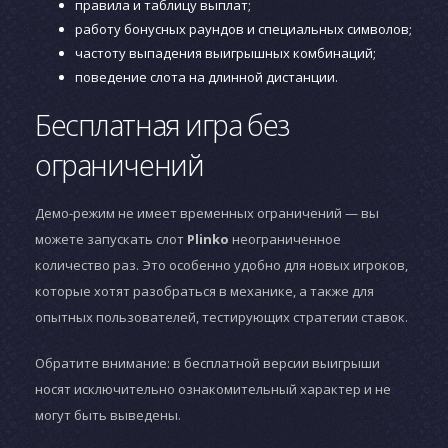
правила и таблицу выплат;
работу бонусных раундов и специальных символов;
частоту выпадения выигрышных комбинаций;
поведение слота на длинной дистанции.
Бесплатная игра без
ограничений
Демо-режим не имеет временных ограничений — вы
можете запускать слот
Plinko
неограниченное
количество раз. Это особенно удобно для новых игроков,
которые хотят разобраться в механике, а также для
опытных пользователей, тестирующих стратегии ставок.
Обратите внимание: в бесплатной версии выигрыши
носят исключительно ознакомительный характер и не
могут быть выведены.