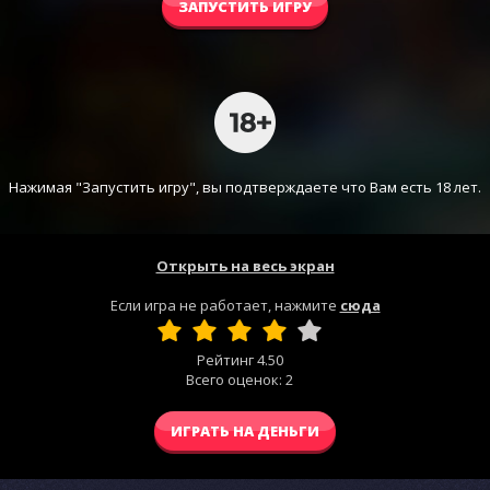
ЗАПУСТИТЬ ИГРУ
Нажимая "Запустить игру", вы подтверждаете что Вам есть 18 лет.
Открыть на весь экран
Если игра не работает, нажмите
сюда
Рейтинг
4.50
Всего оценок:
2
ИГРАТЬ НА ДЕНЬГИ