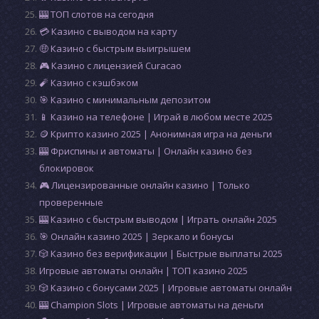
🎰 ТОП слотов на сегодня
💳 Казино с выводом на карту
🤑 Казино с быстрым выигрышем
🎮 Казино с лицензией Curacao
🧨 Казино с кэшбэком
🎯 Казино с минимальным депозитом
📱 Казино на телефоне | Играй в любом месте 2025
🪙 Крипто казино 2025 | Анонимная игра на деньги
🎰 Фриспины и автоматы | Онлайн казино без
блокировок
🎮 Лицензированные онлайн казино | Только
проверенные
🎰 Казино с быстрым выводом | Играть онлайн 2025
🎯 Онлайн казино 2025 | Зеркало и бонусы
🎲 Казино без верификации | Быстрые выплаты 2025
Игровые автоматы онлайн | ТОП казино 2025
🎲 Казино с бонусами 2025 | Игровые автоматы онлайн
🎰 Champion Slots | Игровые автоматы на деньги