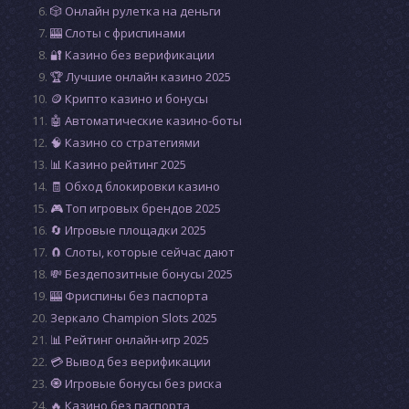
🎲 Онлайн рулетка на деньги
🎰 Слоты с фриспинами
🔐 Казино без верификации
🏆 Лучшие онлайн казино 2025
🪙 Крипто казино и бонусы
🤖 Автоматические казино-боты
🧠 Казино со стратегиями
📊 Казино рейтинг 2025
🧾 Обход блокировки казино
🎮 Топ игровых брендов 2025
🔄 Игровые площадки 2025
🧲 Слоты, которые сейчас дают
💸 Бездепозитные бонусы 2025
🎰 Фриспины без паспорта
Зеркало Champion Slots 2025
📊 Рейтинг онлайн-игр 2025
💳 Вывод без верификации
🧿 Игровые бонусы без риска
🔥 Казино без паспорта