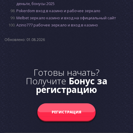
деньги, бонусы 2025
Pokerdom вход в казино и рабочее зеркало
Melbet зеркало казино и вход на официальный сайт
Azino777 рабочее зеркало и вход в казино
Обновлено:
01.08.2026
Готовы начать?
Получите
Бонус за
регистрацию
РЕГИСТРАЦИЯ