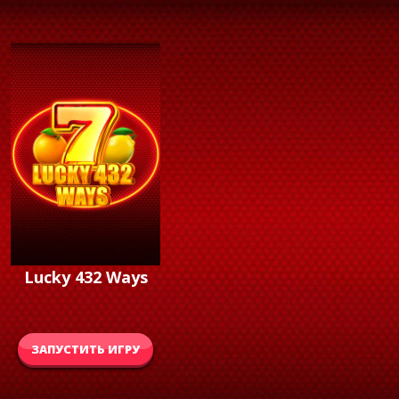
Lucky 432 Ways
ЗАПУСТИТЬ ИГРУ