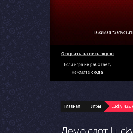
Нажимая "Запустить
Открыть на весь экран
Если игра не работает,
нажмите
сюда
Главная
Игры
Lucky 432
Демо слот Luck