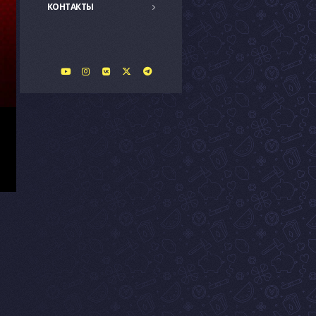
КОНТАКТЫ