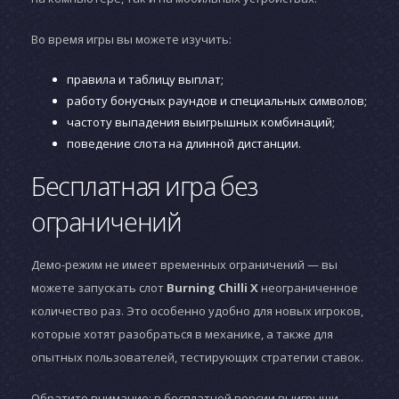
Во время игры вы можете изучить:
правила и таблицу выплат;
работу бонусных раундов и специальных символов;
частоту выпадения выигрышных комбинаций;
поведение слота на длинной дистанции.
Бесплатная игра без
ограничений
Демо-режим не имеет временных ограничений — вы
можете запускать слот
Burning Chilli X
неограниченное
количество раз. Это особенно удобно для новых игроков,
которые хотят разобраться в механике, а также для
опытных пользователей, тестирующих стратегии ставок.
Обратите внимание: в бесплатной версии выигрыши