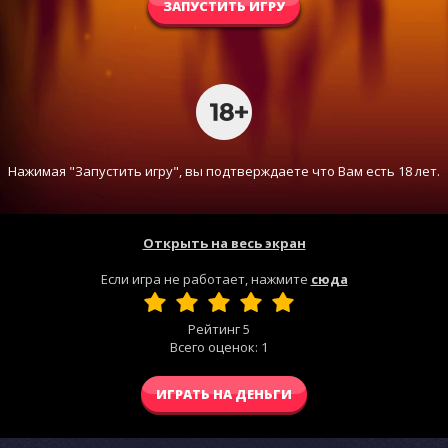
ЗАПУСТИТЬ ИГРУ
Нажимая "Запустить игру", вы подтверждаете что Вам есть 18 лет.
Открыть на весь экран
Если игра не работает, нажмите
сюда
Рейтинг
5
Всего оценок:
1
ИГРАТЬ НА ДЕНЬГИ