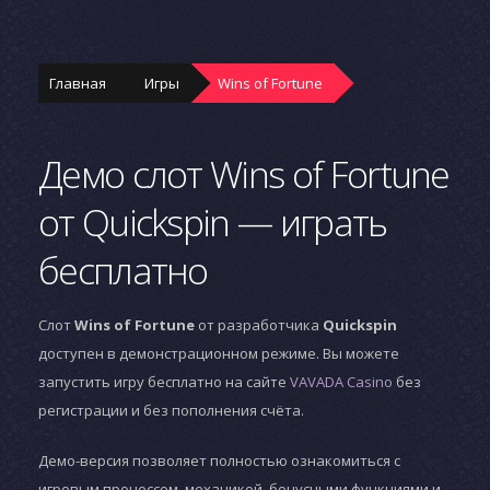
Главная
Игры
Wins of Fortune
Демо слот Wins of Fortune
от Quickspin — играть
бесплатно
Слот
Wins of Fortune
от разработчика
Quickspin
доступен в демонстрационном режиме. Вы можете
запустить игру бесплатно на сайте
VAVADA Casino
без
регистрации и без пополнения счёта.
Демо-версия позволяет полностью ознакомиться с
игровым процессом, механикой, бонусными функциями и