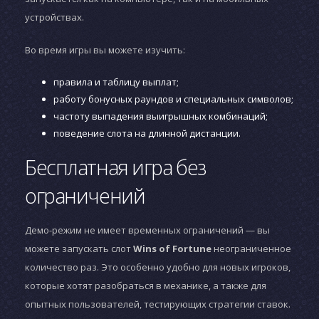
устройствах.
Во время игры вы можете изучить:
правила и таблицу выплат;
работу бонусных раундов и специальных символов;
частоту выпадения выигрышных комбинаций;
поведение слота на длинной дистанции.
Бесплатная игра без
ограничений
Демо-режим не имеет временных ограничений — вы
можете запускать слот
Wins of Fortune
неограниченное
количество раз. Это особенно удобно для новых игроков,
которые хотят разобраться в механике, а также для
опытных пользователей, тестирующих стратегии ставок.