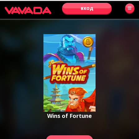
ВХОД
Wins of Fortune