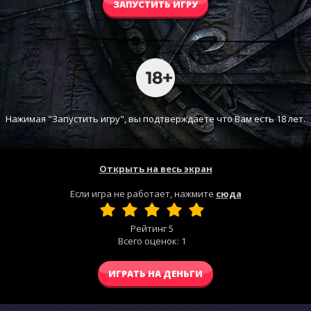
ЗАПУСТИТЬ ИГРУ
Нажимая "Запустить игру", вы подтверждаете что Вам есть 18 лет.
Открыть на весь экран
Если игра не работает, нажмите
сюда
Рейтинг
5
Всего оценок:
1
ИГРАТЬ НА ДЕНЬГИ