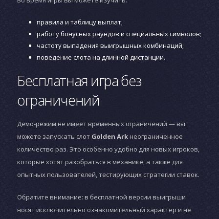
Во время игры вы можете изучить:
правила и таблицу выплат;
работу бонусных раундов и специальных символов;
частоту выпадения выигрышных комбинаций;
поведение слота на длинной дистанции.
Бесплатная игра без
ограничений
Демо-режим не имеет временных ограничений — вы
можете запускать слот
Golden Ark
неограниченное
количество раз. Это особенно удобно для новых игроков,
которые хотят разобраться в механике, а также для
опытных пользователей, тестирующих стратегии ставок.
Обратите внимание: в бесплатной версии выигрыши
носят исключительно ознакомительный характер и не