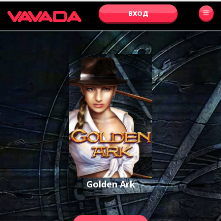
ВХОД
Golden Ark