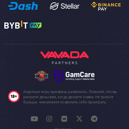
Азартные игры призваны развлекать. Помните, что вы
рискуете деньгами, когда делаете ставки. Не тратьте
больше, чем можете позволить себе проиграть.