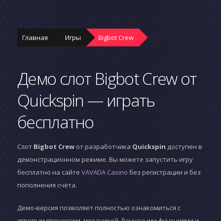
Главная
Игры
Bigbot Crew
Демо слот Bigbot Crew от
Quickspin — играть
бесплатно
Слот
Bigbot Crew
от разработчика
Quickspin
доступен в
демонстрационном режиме. Вы можете запустить игру
бесплатно на сайте
VAVADA Casino
без регистрации и без
пополнения счёта.
Демо-версия позволяет полностью ознакомиться с
игровым процессом, механикой, бонусными функциями и