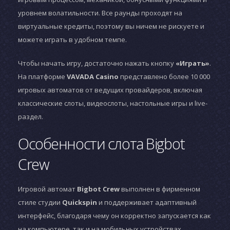
уровнем волатильности. Все раунды проходят на
виртуальные кредиты, поэтому вы ничем не рискуете и
можете играть в удобном темпе.
Чтобы начать игру, достаточно нажать кнопку
«Играть»
.
На платформе
VAVADA Casino
представлено более 10 000
игровых автоматов от ведущих провайдеров, включая
классические слоты, видеослоты, настольные игры и live-
раздел.
Особенности слота Bigbot
Crew
Игровой автомат
Bigbot Crew
выполнен в фирменном
стиле студии
Quickspin
и поддерживает адаптивный
интерфейс, благодаря чему он корректно запускается как
на компьютере, так и на мобильных устройствах.