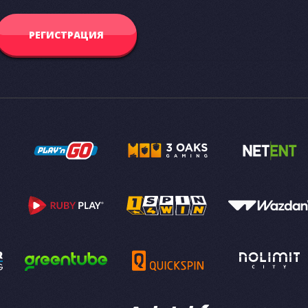
РЕГИСТРАЦИЯ