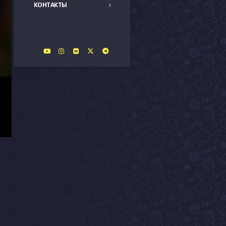
КОНТАКТЫ