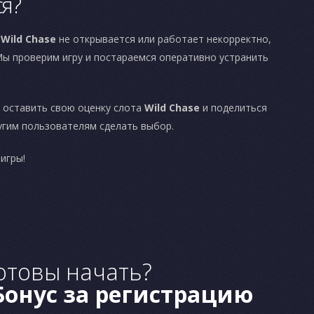
ся?
т
Wild Chase
не открывается или работает некорректно,
Мы проверим игру и постараемся оперативно устранить
 оставить свою оценку слота
Wild Chase
и поделиться
гим пользователям сделать выбор.
игры!
отовы начать?
Бонус за регистрацию