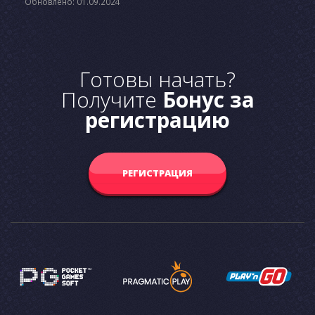
Обновлено:
01.09.2024
Готовы начать?
Получите
Бонус за
регистрацию
РЕГИСТРАЦИЯ