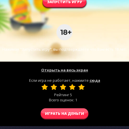
ЗАПУСТИТЬ ИГРУ
Нажимая "Запустить игру", вы подтверждаете что Вам есть 18 лет.
Открыть на весь экран
Если игра не работает, нажмите
сюда
Рейтинг
5
Всего оценок:
1
ИГРАТЬ НА ДЕНЬГИ