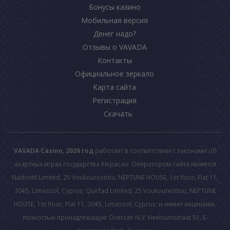
Бонусы казино
Мобильная версия
Денег надо?
Отзывы о VAVADA
Контакты
Официальное зеркало
Карта сайта
Регистрация
Скачать
VAVADA Casino, 2026 год
работает в соответствии с законами об
азартных играх государства Кюрасао. Оператором сайта является
Nadontil Limited, 25 Voukourestiou, NEPTUNE HOUSE, 1st floor, Flat 11,
3045, Limassol, Cyprus; Quirfad Limited, 25 Voukourestiou, NEPTUNE
HOUSE, 1st floor, Flat 11, 3045, Limassol, Cyprus; и имеет лицензию,
полностью принадлежащую Overcan N.V. Heelsumstraat 51, E-