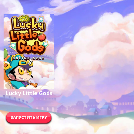
Lucky Little Gods
ЗАПУСТИТЬ ИГРУ