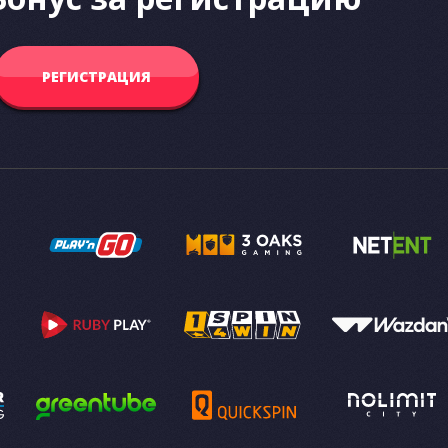
РЕГИСТРАЦИЯ