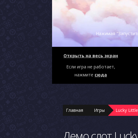
Нажимая "Запустить
Открыть на весь экран
Если игра не работает,
нажмите
сюда
Главная
Игры
Lucky Littl
Демо слот Lucky