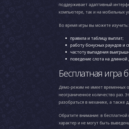
поддерживает адаптивный интерфей
компьютере, так и на мобильных у
Во время игры вы можете изучить:
правила и таблицу выплат;
работу бонусных раундов и 
частоту выпадения выигрышн
поведение слота на длинной 
Бесплатная игра 
Демо-режим не имеет временных о
неограниченное количество раз. Э
разобраться в механике, а также 
Обратите внимание: в бесплатной
характер и не могут быть выведен