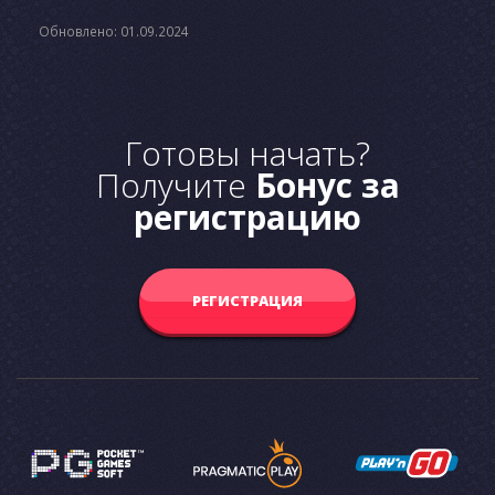
Обновлено:
01.09.2024
Готовы начать?
Получите
Бонус за
регистрацию
РЕГИСТРАЦИЯ