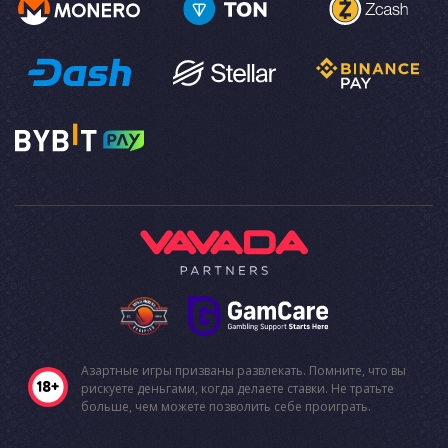
Азартные игры призваны развлекать. Помните, что вы
рискуете деньгами, когда делаете ставки. Не тратьте
больше, чем можете позволить себе проиграть.