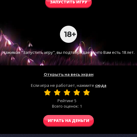
ЗАПУСТИТЬ ИГРУ
Нажимая "Запустить игру", вы подтверждаете что Вам есть 18 лет.
Открыть на весь экран
Если игра не работает, нажмите
сюда
Рейтинг
5
Всего оценок:
1
ИГРАТЬ НА ДЕНЬГИ