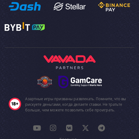
Азартные игры призваны развлекать. Помните, что вы
рискуете деньгами, когда делаете ставки. Не тратьте
больше, чем можете позволить себе проиграть.