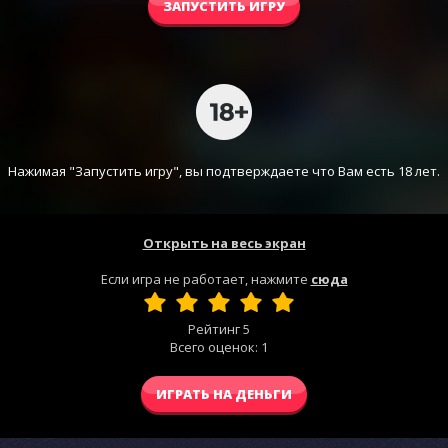
ЗАПУСТИТЬ ИГРУ
Нажимая "Запустить игру", вы подтверждаете что Вам есть 18 лет.
Открыть на весь экран
Если игра не работает, нажмите
сюда
Рейтинг
5
Всего оценок:
1
ИГРАТЬ НА ДЕНЬГИ