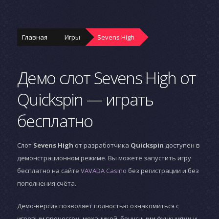
Главная
Игры
Sevens High
Демо слот Sevens High от
Quickspin — играть
бесплатно
Слот
Sevens High
от разработчика
Quickspin
доступен в
демонстрационном режиме. Вы можете запустить игру
бесплатно на сайте
VAVADA Casino
без регистрации и без
пополнения счёта.
Демо-версия позволяет полностью ознакомиться с
игровым процессом, механикой, бонусными функциями и