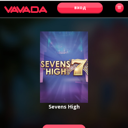
ВХОД
Sevens High