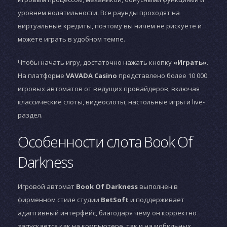
уровнем волатильности. Все раунды проходят на
виртуальные кредиты, поэтому вы ничем не рискуете и
можете играть в удобном темпе.
Чтобы начать игру, достаточно нажать кнопку
«Играть»
.
На платформе
VAVADA Casino
представлено более 10 000
игровых автоматов от ведущих провайдеров, включая
классические слоты, видеослоты, настольные игры и live-
раздел.
Особенности слота Book Of
Darkness
Игровой автомат
Book Of Darkness
выполнен в
фирменном стиле студии
BetSoft
и поддерживает
адаптивный интерфейс, благодаря чему он корректно
запускается как на компьютере, так и на мобильных