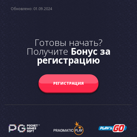
Обновлено:
01.09.2024
Готовы начать?
Получите
Бонус за
регистрацию
РЕГИСТРАЦИЯ