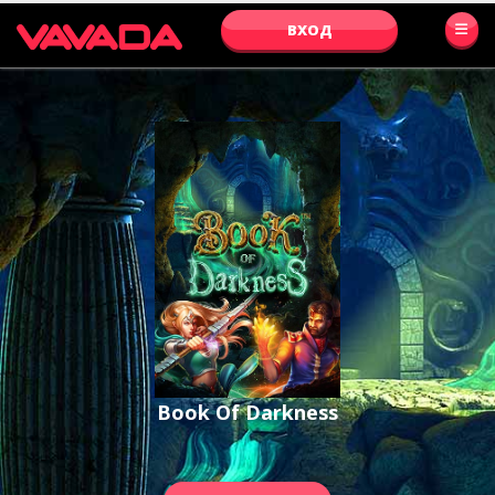
ВХОД
Book Of Darkness