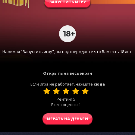
ЗАПУСТИТЬ ИГРУ
Нажимая "Запустить игру", вы подтверждаете что Вам есть 18 лет.
Открыть на весь экран
Если игра не работает, нажмите
сюда
Рейтинг
5
Всего оценок:
1
ИГРАТЬ НА ДЕНЬГИ