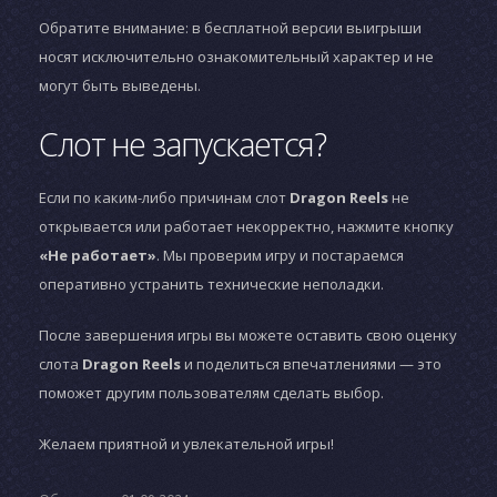
Обратите внимание: в бесплатной версии выигрыши
носят исключительно ознакомительный характер и не
могут быть выведены.
Слот не запускается?
Если по каким-либо причинам слот
Dragon Reels
не
открывается или работает некорректно, нажмите кнопку
«Не работает»
. Мы проверим игру и постараемся
оперативно устранить технические неполадки.
После завершения игры вы можете оставить свою оценку
слота
Dragon Reels
и поделиться впечатлениями — это
поможет другим пользователям сделать выбор.
Желаем приятной и увлекательной игры!