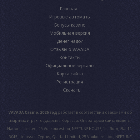
Главная
Игровые автоматы
Бонусы казино
Мобильная версия
Денег надо?
Отзывы о VAVADA
Контакты
Официальное зеркало
Карта сайта
Регистрация
Скачать
VAVADA Casino, 2026 год
работает в соответствии с законами об
азартных играх государства Кюрасао. Оператором сайта является
Nadontil Limited, 25 Voukourestiou, NEPTUNE HOUSE, 1st floor, Flat 11,
3045, Limassol, Cyprus; Quirfad Limited, 25 Voukourestiou, NEPTUNE